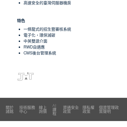
高速安全的臺灣伺服器機房
特色
一條龍式的招生暨審核系統
電子化，環保減碳
中英雙語介面
RWD自適應
CMS後台管理系統
AI
關於
技術服務
線上
資通安全
隱私權
個資管理政
課
諸銘
中心
詢價
政策
政策
策聲明
程