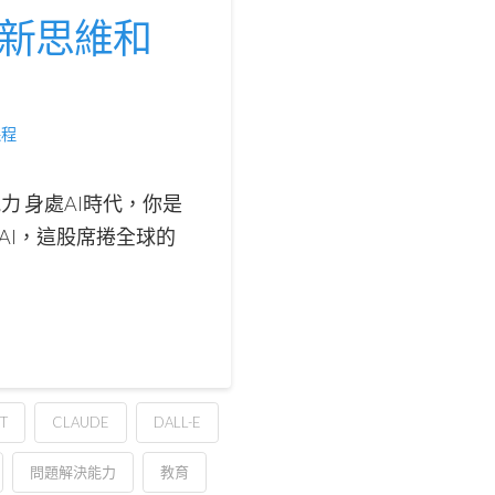
創新思維和
課程
力 身處AI時代，你是
AI，這股席捲全球的
T
CLAUDE
DALL-E
問題解決能力
教育