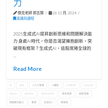
力
傑克老師 郭志賢
26 12 月, 2024
演講與課程
2025生成式AI提昇創新思維和問題解決能
力 身處AI時代，你是否渴望擁抱創新，突
破現有框架？生成式AI，這股席捲全球的
…
Read More
AI
AIGC
AI人工智慧
AI課程
CHATGPT
CLAUDE
DALL-E
GEMINI
PERPLEXITY
傑克老師
創新思維
問題解決能力
教育
生成式AI
跨領域