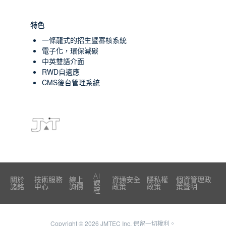
特色
一條龍式的招生暨審核系統
電子化，環保減碳
中英雙語介面
RWD自適應
CMS後台管理系統
AI
關於
技術服務
線上
資通安全
隱私權
個資管理政
課
諸銘
中心
詢價
政策
政策
策聲明
程
Copyright © 2026
JMTEC Inc. 保留一切權利。