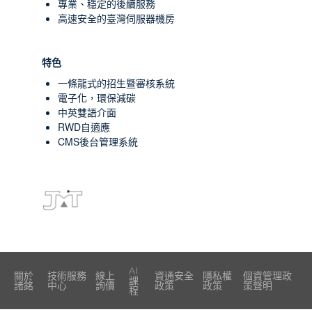
專業、穩定的後續服務
高速安全的臺灣伺服器機房
特色
一條龍式的招生暨審核系統
電子化，環保減碳
中英雙語介面
RWD自適應
CMS後台管理系統
AI
關於
技術服務
線上
資通安全
隱私權
個資管理政
課
諸銘
中心
詢價
政策
政策
策聲明
程