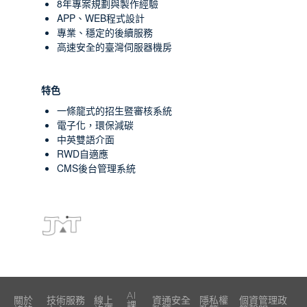
8年專案規劃與製作經驗
APP、WEB程式設計
專業、穩定的後續服務
高速安全的臺灣伺服器機房
特色
一條龍式的招生暨審核系統
電子化，環保減碳
中英雙語介面
RWD自適應
CMS後台管理系統
AI
關於
技術服務
線上
資通安全
隱私權
個資管理政
課